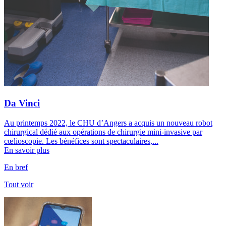
Da Vinci
Au printemps 2022, le CHU d’Angers a acquis un nouveau robot
chirurgical dédié aux opérations de chirurgie mini-invasive par
cœlioscopie. Les bénéfices sont spectaculaires,...
En savoir plus
En bref
Tout voir