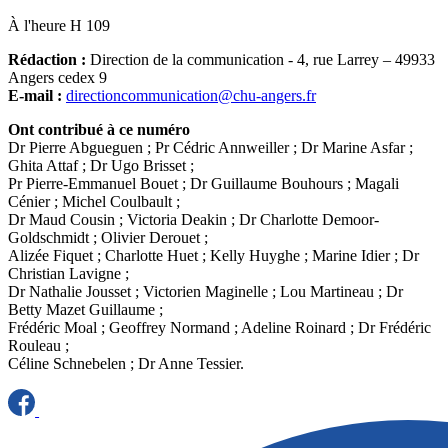
À l'heure H 109
Rédaction :
Direction de la communication - 4, rue Larrey – 49933
Angers cedex 9
E-mail :
directioncommunication@chu-angers.fr
Ont contribué à ce numéro
Dr Pierre Abgueguen ; Pr Cédric Annweiller ; Dr Marine Asfar ;
Ghita Attaf ; Dr Ugo Brisset ;
Pr Pierre-Emmanuel Bouet ; Dr Guillaume Bouhours ; Magali
Cénier ; Michel Coulbault ;
Dr Maud Cousin ; Victoria Deakin ; Dr Charlotte Demoor-
Goldschmidt ; Olivier Derouet ;
Alizée Fiquet ; Charlotte Huet ; Kelly Huyghe ; Marine Idier ; Dr
Christian Lavigne ;
Dr Nathalie Jousset ; Victorien Maginelle ; Lou Martineau ; Dr
Betty Mazet Guillaume ;
Frédéric Moal ; Geoffrey Normand ; Adeline Roinard ; Dr Frédéric
Rouleau ;
Céline Schnebelen ; Dr Anne Tessier.