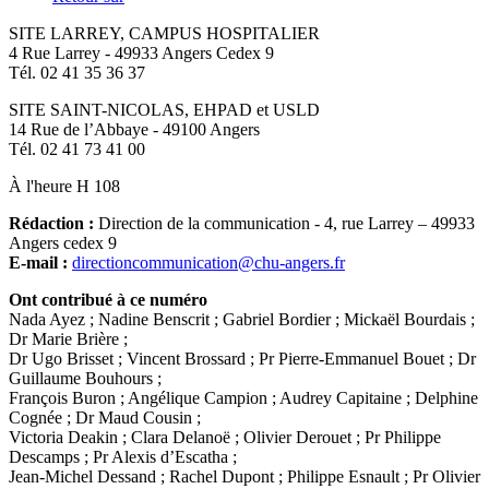
SITE LARREY, CAMPUS HOSPITALIER
4 Rue Larrey - 49933 Angers Cedex 9
Tél. 02 41 35 36 37
SITE SAINT-NICOLAS, EHPAD et USLD
14 Rue de l’Abbaye - 49100 Angers
Tél. 02 41 73 41 00
À l'heure H 108
Rédaction :
Direction de la communication - 4, rue Larrey – 49933
Angers cedex 9
E-mail :
directioncommunication@chu-angers.fr
Ont contribué à ce numéro
Nada Ayez ; Nadine Benscrit ; Gabriel Bordier ; Mickaël Bourdais ;
Dr Marie Brière ;
Dr Ugo Brisset ; Vincent Brossard ; Pr Pierre-Emmanuel Bouet ; Dr
Guillaume Bouhours ;
François Buron ; Angélique Campion ; Audrey Capitaine ; Delphine
Cognée ; Dr Maud Cousin ;
Victoria Deakin ; Clara Delanoë ; Olivier Derouet ; Pr Philippe
Descamps ; Pr Alexis d’Escatha ;
Jean‑Michel Dessand ; Rachel Dupont ; Philippe Esnault ; Pr Olivier