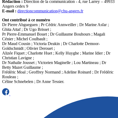
Rédaction :
Direction de la communication - 4, rue Larrey – 49933
Angers cedex 9
E-mail :
directioncommunication@chu-angers.fr
Ont contribué à ce numéro
Dr Pierre Abgueguen ; Pr Cédric Annweiller ; Dr Marine Asfar ;
Ghita Attaf ; Dr Ugo Brisset ;
Pr Pierre-Emmanuel Bouet ; Dr Guillaume Bouhours ; Magali
Cénier ; Michel Coulbault ;
Dr Maud Cousin ; Victoria Deakin ; Dr Charlotte Demoor-
Goldschmidt ; Olivier Derouet ;
Alizée Fiquet ; Charlotte Huet ; Kelly Huyghe ; Marine Idier ; Dr
Christian Lavigne ;
Dr Nathalie Jousset ; Victorien Maginelle ; Lou Martineau ; Dr
Betty Mazet Guillaume ;
Frédéric Moal ; Geoffrey Normand ; Adeline Roinard ; Dr Frédéric
Rouleau ;
Céline Schnebelen ; Dr Anne Tessier.